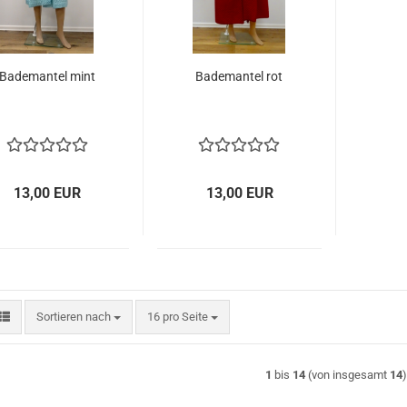
Bademantel mint
Bademantel rot
13,00 EUR
13,00 EUR
Sortieren nach
pro Seite
Sortieren nach
16 pro Seite
1
bis
14
(von insgesamt
14