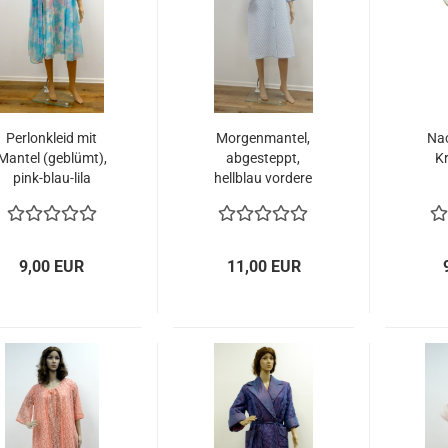
Perlonkleid mit
Morgenmantel,
Na
Mantel (geblümt),
abgesteppt,
K
pink-blau-lila
hellblau vordere
Passe bestickt
9,00 EUR
11,00 EUR