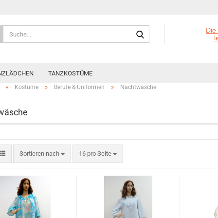
Suche...
Die
l
NZLÄDCHEN
TANZKOSTÜME
»
»
»
Kostüme
Berufe & Uniformen
Nachtwäsche
wäsche
Sortieren nach
pro Seite
Sortieren nach
16 pro Seite