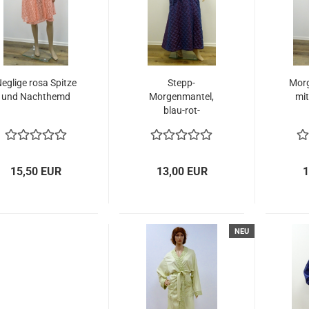
eglige rosa Spitze
Stepp-
Morg
und Nachthemd
Morgenmantel,
mit
blau-rot-
schimmernd
15,50 EUR
13,00 EUR
1
NEU