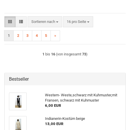
Sortieren nach
pro Seite
Sortieren nach
16 pro Seite
1
2
3
4
5
»
1
bis
16
(von insgesamt
73
)
Bestseller
Western- Weste,schwarz mit Kuhmuster,mit
Fransen, schwarz mit Kuhmuster
6,00 EUR
Indianerin-Kostüm beige
13,00 EUR