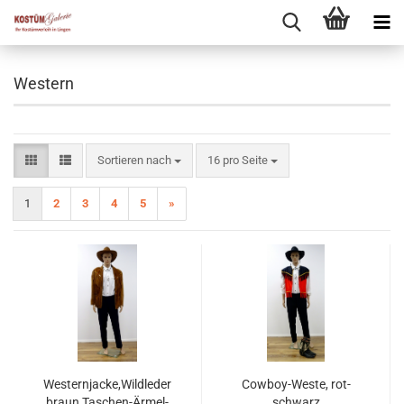
Western
Sortieren nach
pro Seite
Sortieren nach
16 pro Seite
1
2
3
4
5
»
Westernjacke,Wildleder
Cowboy-Weste, rot-
braun,Taschen-Ärmel-
schwarz