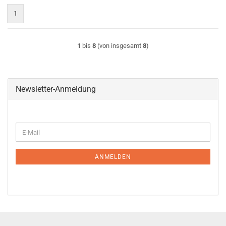
1
1
bis
8
(von insgesamt
8
)
Newsletter-Anmeldung
WEITER
E-
ZUR
Mail
NEWSLETTER-
ANMELDUNG
ANMELDEN