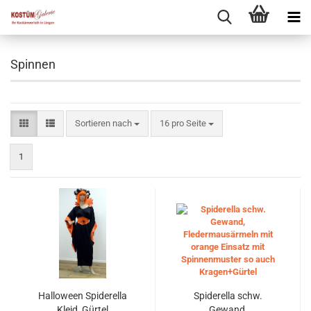
Spinnen
Sortieren nach
pro Seite
Sortieren nach
16 pro Seite
1
Halloween Spiderella
Spiderella schw.
Kleid, Gürtel
Gewand,