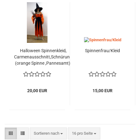
Halloween Spinnenkleid,
Spinnenfrau/Kleid
Carmenausschnitt,Schnürung
(orange Spinne ,Pannesamt),
-orange-schwarz
20,00 EUR
15,00 EUR
Sortieren nach
pro Seite
Sortieren nach
16 pro Seite